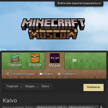
Войти или зарегистрироваться
Главная
Форум
Медиа
Случайное Видео
Медиа
Плейлисты
Главная
Медиа
Kaivo
Плейлисты
Kaivo
Видео добавил "Kaivo".
Нажмите здесь для просмотра профиля