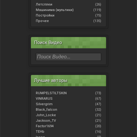
Летсплеи
(26)
Машинима (мультики)
(119)
Постройки
(75)
Прочее
(135)
Поиск Видео
Лучшие авторы
RUMPELSTILTSKIN
(73)
VINRARUS
(67)
Silvergrim
(47)
Black_falcon
(32)
John_Locke
(21)
Jackson_TV
(21)
Factor1694
(20)
TEHb
(16)