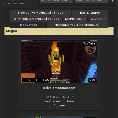
пользователя
.
Последние Майнкрафт Видео
Баллы видео
Популярные Майнкрафт Видео
Комментарии
Симпатии
Просмотров
Название темы (по алфавиту)
Медиа
YouTube
15
8
5227
17:23
Kaivo в телевизоре!
22 янв 2016 в 04:57
Сообщение от
Kaivo
Прочее