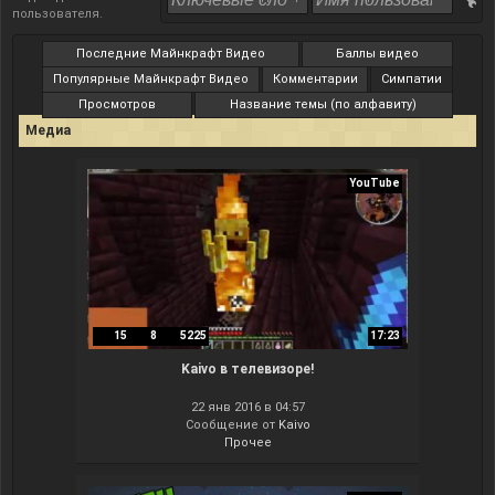
пользователя
.
Последние Майнкрафт Видео
Баллы видео
Популярные Майнкрафт Видео
Комментарии
Симпатии
Просмотров
Название темы (по алфавиту)
Медиа
YouTube
15
8
5225
17:23
Kaivo в телевизоре!
22 янв 2016 в 04:57
Сообщение от
Kaivo
Прочее