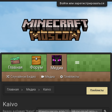
Войти или зарегистрироваться
Главная
Форум
Медиа
Случайное Видео
Медиа
Плейлисты
Главная
Медиа
Kaivo
Плейлисты
Kaivo
Видео добавил "Kaivo".
Нажмите здесь для просмотра профиля