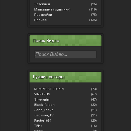
Летсплеи
(26)
Машинима (мультики)
(119)
Постройки
(75)
Прочее
(135)
Поиск Видео
Лучшие авторы
RUMPELSTILTSKIN
(73)
VINRARUS
(67)
Silvergrim
(47)
Black_falcon
(32)
John_Locke
(21)
Jackson_TV
(21)
Factor1694
(20)
TEHb
(16)