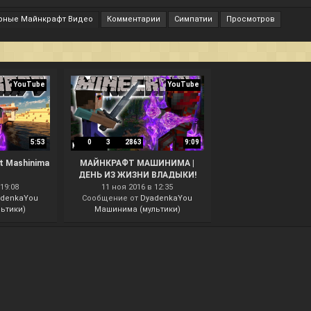
рные Майнкрафт Видео
Комментарии
Симпатии
Просмотров
YouTube
YouTube
5:53
0
3
2863
9:09
t Mashinima
МАЙНКРАФТ МАШИНИМА |
ДЕНЬ ИЗ ЖИЗНИ ВЛАДЫКИ!
19:08
11 ноя 2016 в 12:35
adenkaYou
Сообщение от
DyadenkaYou
ьтики)
Машинима (мультики)