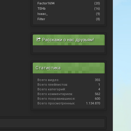
Factor1694
(20)
TEHb
(16)
Isaac_
(9)
Filter
(8)
Расскажи о нас друзьям!
Статистика
Всего видео:
355
Всего плейлистов:
1
Всего категорий:
4
Всего комментариев:
562
Всего понравившихся:
600
Всего просмотренных:
1.134.870