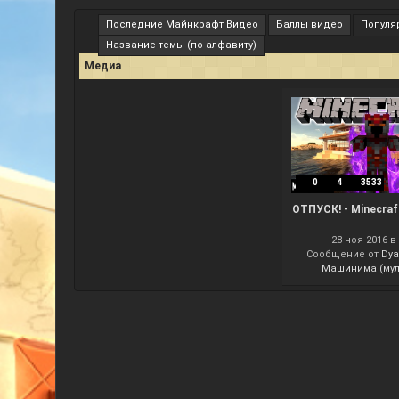
Последние Майнкрафт Видео
Баллы видео
Популя
Название темы (по алфавиту)
Медиа
0
4
3533
ОТПУСК! - Minecraf
28 ноя 2016 в 
Сообщение от
Dy
Машинима (мул