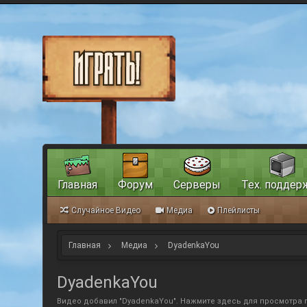
Главная
Форум
Серверы
Тех. поддер
Случайное Видео
Медиа
Плейлисты
Главная
Медиа
DyadenkaYou
DyadenkaYou
Видео добавил "DyadenkaYou".
Нажмите здесь для просмотра 