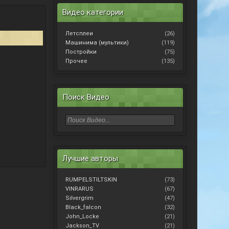
Видео категории
Летсплеи
(26)
Машинима (мультики)
(119)
Постройки
(75)
Прочее
(135)
Поиск Видео
Лучшие авторы
RUMPELSTILTSKIN
(73)
VINRARUS
(67)
Silvergrim
(47)
Black_falcon
(32)
John_Locke
(21)
Jackson_TV
(21)