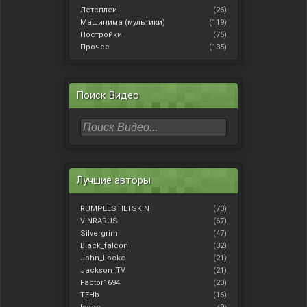
Летсплеи
(26)
Машинима (мультики)
(119)
Постройки
(75)
Прочее
(135)
Поиск Видео
Лучшие авторы
RUMPELSTILTSKIN
(73)
VINRARUS
(67)
Silvergrim
(47)
Black_falcon
(32)
John_Locke
(21)
Jackson_TV
(21)
Factor1694
(20)
TEHb
(16)