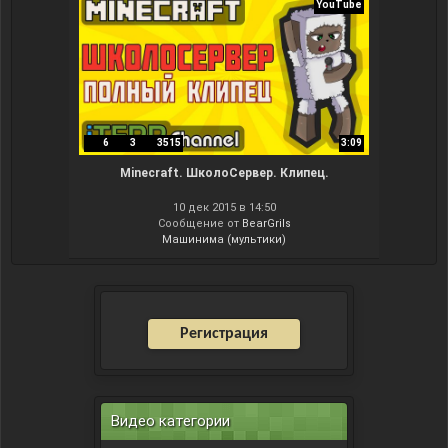
YouTube
6
3
3515
3:09
Minecraft. ШколоСервер. Клипец.
10 дек 2015 в 14:50
Сообщение от
BearGrils
Машинима (мультики)
Регистрация
Видео категории