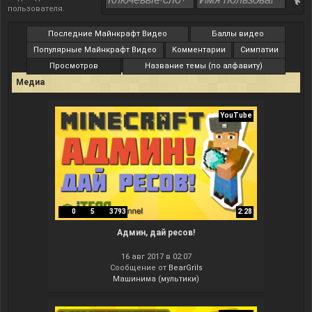
пользователя
.
Последние Майнкрафт Видео
Баллы видео
Популярные Майнкрафт Видео
Комментарии
Симпатии
Просмотров
Название темы (по алфавиту)
Медиа
YouTube
0
5
3793
2:28
Админ, дай ресов!
16 авг 2017 в 02:07
Сообщение от
BearGrils
Машинима (мультики)