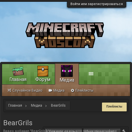
Войти или зарегистрироваться
Главная
Форум
Медиа
Случайное Видео
Медиа
Плейлисты
Главная
Медиа
BearGrils
Плейлисты
BearGrils
Видео добавил "BearGrils".
Нажмите здесь для просмотра профиля