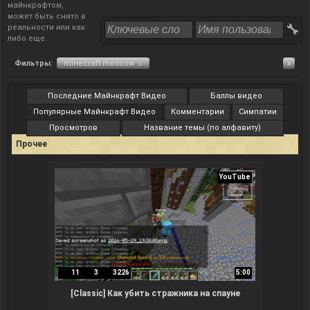
майнкрафтом,
может быть снято в
реальности или как
либо еще.
Фильтры:
minecraft moscow
x
x
Последние Майнкрафт Видео
Баллы видео
Популярные Майнкрафт Видео
Комментарии
Симпатии
Просмотров
Название темы (по алфавиту)
Прочее
YouTube
11
3
3226
5:00
[Classic] Как убить стражника на спауне