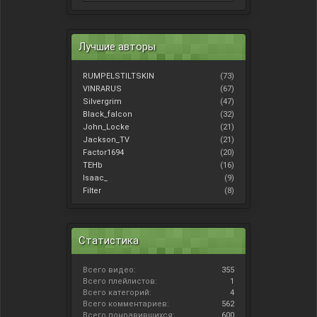
Лучшие авторы
RUMPELSTILTSKIN
(73)
VINRARUS
(67)
Silvergrim
(47)
Black_falcon
(32)
John_Locke
(21)
Jackson_TV
(21)
Factor1694
(20)
TEHb
(16)
Isaac_
(9)
Filter
(8)
Статистика
Всего видео:
355
Всего плейлистов:
1
Всего категорий:
4
Всего комментариев:
562
Всего понравившихся:
600