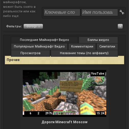
майнкрафтом,
может быть снято в
реальности или как
либо еще.
Фильтры:
dorogi
x
x
Последние Майнкрафт Видео
Баллы видео
Популярные Майнкрафт Видео
Комментарии
Симпатии
Просмотров
Название темы (по алфавиту)
Прочее
YouTube
6
2
2975
15:24
Дороги Minecraft Moscow