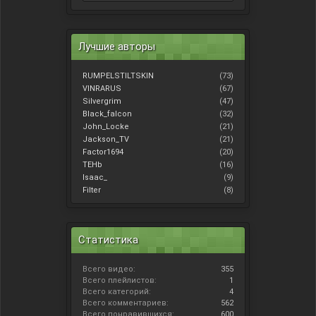
Лучшие авторы
RUMPELSTILTSKIN
(73)
VINRARUS
(67)
Silvergrim
(47)
Black_falcon
(32)
John_Locke
(21)
Jackson_TV
(21)
Factor1694
(20)
TEHb
(16)
Isaac_
(9)
Filter
(8)
Статистика
Всего видео:
355
Всего плейлистов:
1
Всего категорий:
4
Всего комментариев:
562
Всего понравившихся:
600