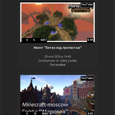
YouTube
6
6
4237
5:49
Ивент ''Битва над пропастью''
20 ноя 2016 в 14:40
Сообщение от
John_Locke
Постройки
YouTube
5
10
4065
4:09