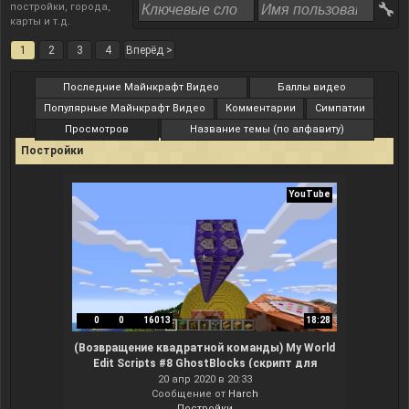
постройки, города,
карты и т.д.
1
2
3
4
Вперёд >
Последние Майнкрафт Видео
Баллы видео
Популярные Майнкрафт Видео
Комментарии
Симпатии
Просмотров
Название темы (по алфавиту)
Постройки
YouTube
0
0
16013
18:28
(Возвращение квадратной команды) My World
Edit Scripts #8 GhostBlocks (скрипт для
мапмейкеров, результат без модов)
20 апр 2020 в 20:33
Сообщение от
Harch
Постройки