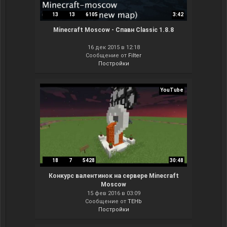
13
13
6105
3:42
Minecraft Moscow - Спавн Classic 1.8.8
16 дек 2015 в 12:18
Сообщение от
Filter
Постройки
YouTube
18
7
5428
30:48
Конкурс валентинок на сервере Minecraft
Moscow
15 фев 2016 в 03:09
Сообщение от
TEHb
Постройки