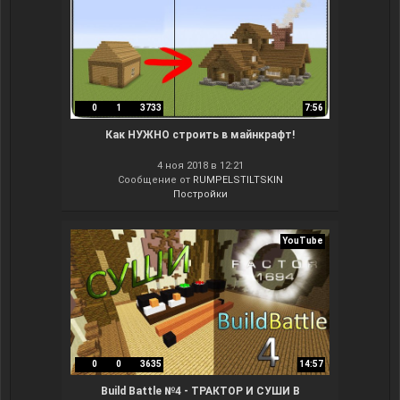
0
1
3733
7:56
Как НУЖНО строить в майнкрафт!
4 ноя 2018 в 12:21
Сообщение от
RUMPELSTILTSKIN
Постройки
YouTube
0
0
3635
14:57
Build Battle №4 - ТРАКТОР И СУШИ В