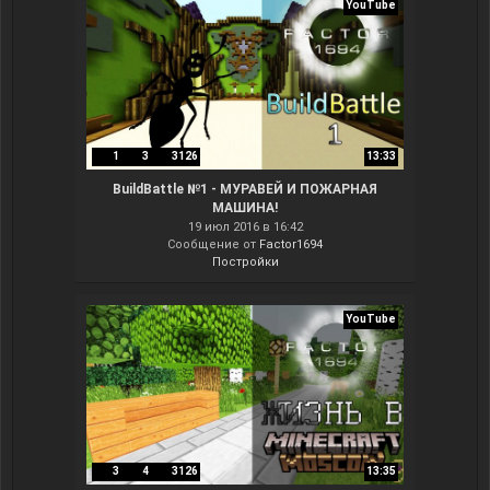
YouTube
1
3
3126
13:33
BuildBattle №1 - МУРАВЕЙ И ПОЖАРНАЯ
МАШИНА!
19 июл 2016 в 16:42
Сообщение от
Factor1694
Постройки
YouTube
3
4
3126
13:35