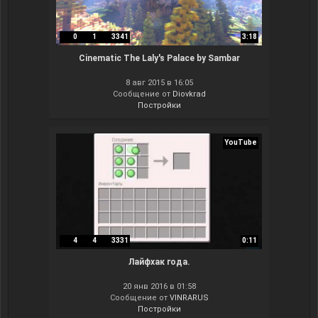
0
1
3341
3:18
Cinematic The Laly's Palace by Sambar
8 авг 2015 в 16:05
Сообщение от
Diovkrad
Постройки
YouTube
4
4
3331
0:11
Лайфхак года.
20 янв 2016 в 01:58
Сообщение от
VINRARUS
Постройки