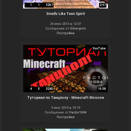
1
1
3267
2:07
Smells Like Teen Spirit
24 июн 2015 в 12:07
Сообщение от
Silvergrim
Постройки
YouTube
4
5
3245
10:38
Туториал по Танцполу - Minecraft Moscow
9 июл 2015 в 10:19
Сообщение от
Factor1694
Постройки