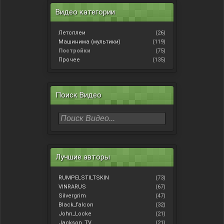
Видео категории
Летсплеи
(26)
Машинима (мультики)
(119)
Постройки
(75)
Прочее
(135)
Поиск Видео
Лучшие авторы
RUMPELSTILTSKIN
(73)
VINRARUS
(67)
Silvergrim
(47)
Black_falcon
(32)
John_Locke
(21)
Jackson_TV
(21)