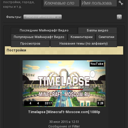
постройки, города,
карты и т.д.
Фильтры:
minecraft moscow
x
x
Последние Майнкрафт Видео
Баллы видео
Популярные Майнкрафт Видео
Комментарии
Симпатии
Просмотров
Название темы (по алфавиту)
Постройки
YouTube
4
4
3317
3:28
Timelapse [Minecraft-Moscow.com] 1080p
30 июл 2015 в 12:51
Сообщение от
Filter