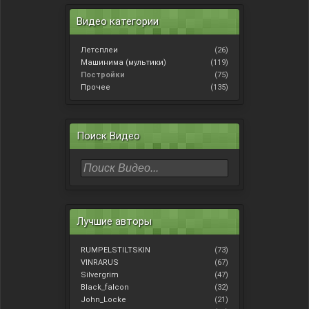
Видео категории
Летсплеи
(26)
Машинима (мультики)
(119)
Постройки
(75)
Прочее
(135)
Поиск Видео
Лучшие авторы
RUMPELSTILTSKIN
(73)
VINRARUS
(67)
Silvergrim
(47)
Black_falcon
(32)
John_Locke
(21)