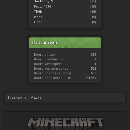
Jackson_TV
(21)
Factor1694
(20)
TEHb
(16)
Isaac_
(9)
Filter
(8)
Статистика
Всего видео:
355
Всего плейлистов:
1
Всего категорий:
4
Всего комментариев:
562
Всего понравившихся:
600
Всего просмотренных:
1.134.969
Главная
Медиа