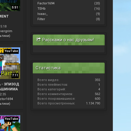
Factor1694
(20)
5:51
TEHb
(16)
Isaac_
(9)
MENT
Filter
(8)
15:18
lvergrim
ьтики)
Расскажи о нас друзьям!
YouTube
Статистика
7:11
Всего видео:
355
 - ЭПИЗОД
Всего плейлистов:
1
МАШИНИМА
Всего категорий:
4
Всего комментариев:
562
2:35
Всего понравившихся:
600
ctor1694
Всего просмотренных:
1.134.790
ьтики)
YouTube