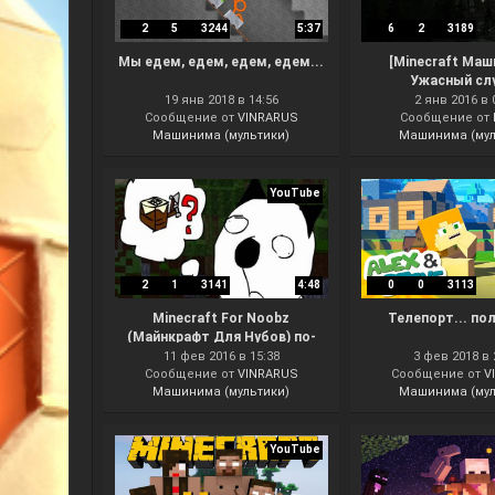
2
5
3244
5:37
6
2
3189
Мы едем, едем, едем, едем...
[Minecraft Маш
Ужасный слу
19 янв 2018 в 14:56
2 янв 2016 в 
Сообщение от
VINRARUS
Сообщение от
Машинима (мультики)
Машинима (мул
YouTube
2
1
3141
4:48
0
0
3113
Minecraft For Noobz
Телепорт... по
(Майнкрафт Для Нубов) по-
русски - часть 1
11 фев 2016 в 15:38
3 фев 2018 в 
Сообщение от
VINRARUS
Сообщение от
V
Машинима (мультики)
Машинима (мул
YouTube