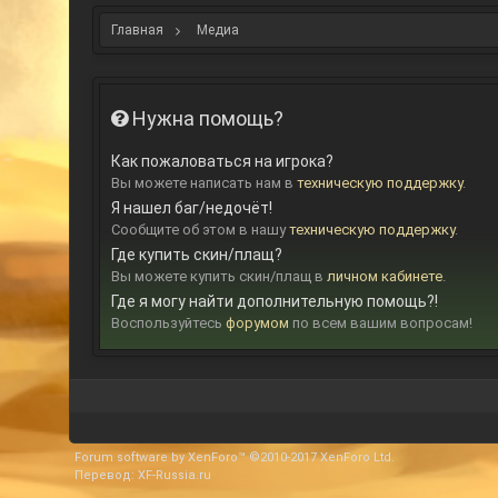
Главная
Медиа
Нужна помощь?
Как пожаловаться на игрока?
Вы можете написать нам в
техническую поддержку
.
Я нашел баг/недочёт!
Сообщите об этом в нашу
техническую поддержку
.
Где купить скин/плащ?
Вы можете купить скин/плащ в
личном кабинете
.
Где я могу найти дополнительную помощь?!
Воспользуйтесь
форумом
по всем вашим вопросам!
Forum software by XenForo™
©2010-2017 XenForo Ltd.
Перевод:
XF-Russia.ru