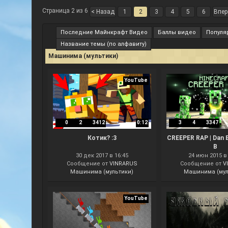
Страница 2 из 6
< Назад
1
2
3
4
5
6
Впер
Последние Майнкрафт Видео
Баллы видео
Популя
Название темы (по алфавиту)
Машинима (мультики)
YouTube
0
2
3412
0:12
3
4
3347
Котик? :3
CREEPER RAP | Dan B
B
30 дек 2017 в 16:45
24 июн 2015 в
Сообщение от
VINRARUS
Сообщение от
V
Машинима (мультики)
Машинима (мул
YouTube