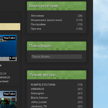
Видео категории
Летсплеи
(26)
Машинима (мультики)
(119)
Постройки
(75)
Прочее
(135)
YouTube
Поиск Видео
6:22
н
02:23
Лучшие авторы
INRARUS
ьтики)
RUMPELSTILTSKIN
(73)
VINRARUS
(67)
Silvergrim
(47)
YouTube
Black_falcon
(32)
John_Locke
(21)
Jackson_TV
(21)