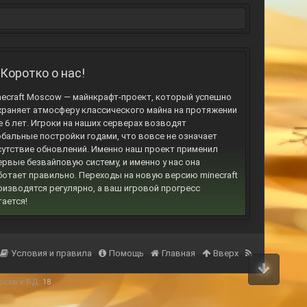
Коротко о нас!
necraft Moscow — майнкрафт-проект, который успешно
храняет атмосферу классического майна на протяжении
е 6 лет. Игроки на наших серверах возводят
обальные постройки годами, что вовсе не означает
сутствие обновлений. Именно наш проект применил
ервые безвайповую систему, и именно у нас она
ботает правильно. Переходы на новую версию minecraft
оизводятся регулярно, а ваш игровой прогресс
тается!
Условия и правила
Помощь
Главная
Вверх
осов к БД:
18