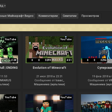
ёд >
рные Майнкрафт Видео
Комментарии
Симпатии
Просмотров
YouTube
YouTube
2:28
0
0
3299
4:51
0
0
3296
ull | ENDING
Evolution of Minecraft
Суперсви
 11:53
21 июл 2018 в 23:31
19 фев 2018 в 
INRARUS
Сообщение от
Isaac_
Сообщение от
V
ьтики)
Машинима (мультики)
Машинима (мул
YouTube
YouTube