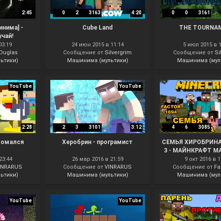
2:45
0
2
3163
4:20
0
0
3161
инима] -
Cube Land
THE TOURNA
чай!
03:19
24 июн 2015 в 11:14
5 июл 2015 в 
Duglas
Сообщение от
Silvergrim
Сообщение от
Si
ьтики)
Машинима (мультики)
Машинима (мул
YouTube
YouTube
2:28
2
3
3101
3:12
4
6
3085
ломался
Херобрин - програмист
СЕМЬЯ ХИРОБРИНА
3 - МАЙНКРАФТ 
23:44
26 мар 2016 в 21:59
9 окт 2016 в 1
INRARUS
Сообщение от
VINRARUS
Сообщение от
Fa
ьтики)
Машинима (мультики)
Машинима (мул
YouTube
YouTube