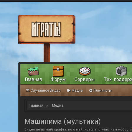
Главная
Форум
Серверы
Тех. поддер
Случайное Видео
Медиа
Плейлисты
Главная
Медиа
Машинима (мультики)
Видео не из майнкрафта, но о майнкрафте, с участием мобов