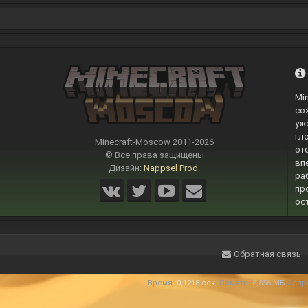
Mi
со
уж
гл
Minecraft-Moscow 2011-
2026
от
© Все права защищены
вп
Дизайн:
Nappsel Prod.
ра
пр
ос
Обратная связь
Время:
0,1218 сек.
Память:
8,856 МБ
Запр