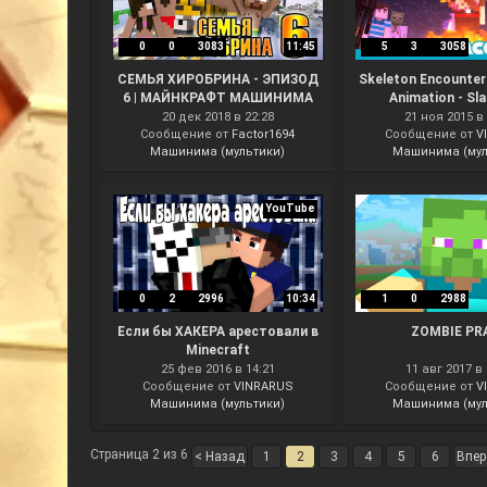
0
0
3083
11:45
5
3
3058
СЕМЬЯ ХИРОБРИНА - ЭПИЗОД
Skeleton Encounter
6 | МАЙНКРАФТ МАШИНИМА
Animation - S
20 дек 2018 в 22:28
21 ноя 2015 в 
Сообщение от
Factor1694
Сообщение от
V
Машинима (мультики)
Машинима (мул
YouTube
0
2
2996
10:34
1
0
2988
Если бы ХАКЕРА арестовали в
ZOMBIE PR
Minecraft
25 фев 2016 в 14:21
11 авг 2017 в 
Сообщение от
VINRARUS
Сообщение от
V
Машинима (мультики)
Машинима (мул
Страница 2 из 6
< Назад
1
2
3
4
5
6
Впер