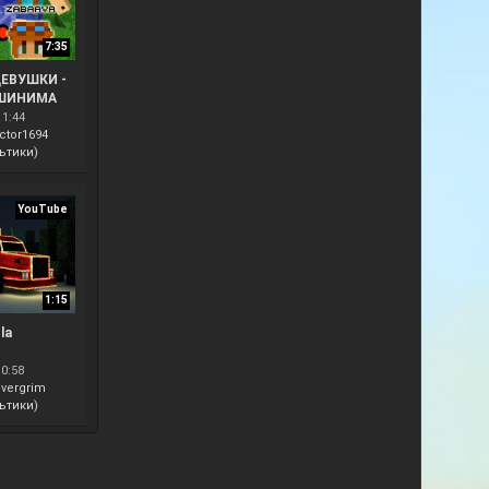
7:35
ЕВУШКИ -
ШИНИМА
11:44
ctor1694
ьтики)
YouTube
1:15
la
10:58
lvergrim
ьтики)