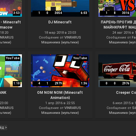
3:53
1
0
3054
6:03
1
8
3016
 - Minecraft
DJ Minecraft
ПАРЕНЬ ПРОТИВ Д
lamacow
МАЙНКРАФТ МА
18:20
18 мар 2018 в 23:03
24 авг 2016 в 
INRARUS
Сообщение от
VINRARUS
Сообщение от
Fa
ьтики)
Машинима (мультики)
Машинима (мул
YouTube
YouTube
1:10
4
1
2979
1:36
0
0
2976
ANK
OM NOM NOM (Minecraft
Creeper Co
Animation)
23:00
1 апр 2016 в 22:55
6 июл 2015 в 
INRARUS
Сообщение от
VINRARUS
Сообщение от
Si
ьтики)
Машинима (мультики)
Машинима (мул
ёд >