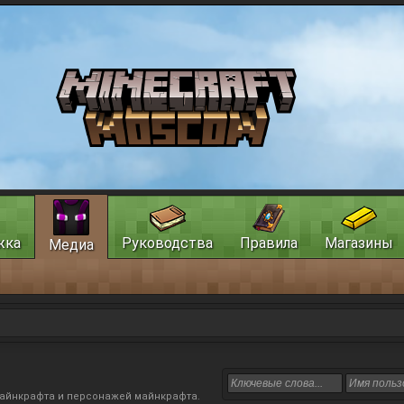
жка
Руководства
Правила
Магазины
Медиа
 майнкрафта и персонажей майнкрафта.