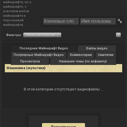
майнкрафта, но о
майнкрафте, с
участием мобов
майнкрафта и
персонажей
майнкрафта.
Фильтры:
minecraft moscow
x
x
Последние Майнкрафт Видео
Баллы видео
Популярные Майнкрафт Видео
Комментарии
Симпатии
Просмотров
Название темы (по алфавиту)
Машинима (мультики)
В этой категории отсутствуют видеофайлы ...