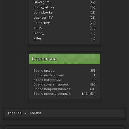
Silvergrim
(47)
Black_falcon
(32)
John_Locke
(21)
Jackson_TV
(21)
Factor1694
(20)
TEHb
(16)
Isaac_
(9)
Filter
(8)
Статистика
Всего видео:
355
Всего плейлистов:
1
Всего категорий:
4
Всего комментариев:
562
Всего понравившихся:
600
Всего просмотренных:
1.134.534
Главная
Медиа