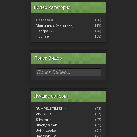
Видео категории
Летсплеи
(26)
Машинима (мультики)
(119)
Постройки
(75)
Прочее
(135)
Поиск Видео
Лучшие авторы
RUMPELSTILTSKIN
(73)
VINRARUS
(67)
Silvergrim
(47)
Black_falcon
(32)
John_Locke
(21)
Jackson_TV
(21)