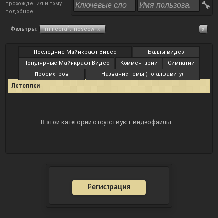
прохождения и тому
подобное.
Фильтры:
minecraft moscow
x
x
Последние Майнкрафт Видео
Баллы видео
Популярные Майнкрафт Видео
Комментарии
Симпатии
Просмотров
Название темы (по алфавиту)
Летсплеи
В этой категории отсутствуют видеофайлы ...
Регистрация