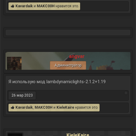
Kavardaik
и
MAKC00H
нравится это.
angvar
Администратор
Я использую мод lambdynamiclights-2.1.2+1.19
26 мар 2023
Kavardaik
,
MAKC00H
и
KieleKaire
нравится это.
KieleKaire