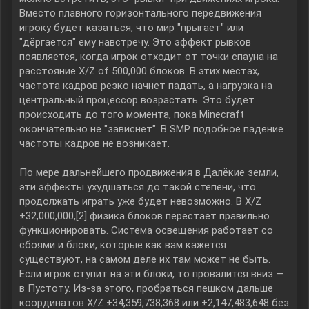
Вместо плавного горизонтального передвижения
игроку будет казаться, что мир "прыгает" или
"дёргается" ему навстречу. Это эффект рывков
появляется, когда игрок отходит от точки спауна на
расстояние X/Z of 500,000 блоков. В этих местах,
частота кадров резко начнет падать, а нагрузка на
центральный процессор возрастать. Это будет
происходить до того момента, пока Minecraft
окончательно не "зависнет". В SMP подобное падение
частоты кадров не возникает.
По мере дальнейшего продвижения в Далёкие земли,
эти эффекты ухудшаться до такой степени, что
продолжать играть уже будет невозможно. В X/Z
±32,000,000,[2] физика блоков перестает правильно
функционировать. Система освещения работает со
сбоями и блоки, которые как вам кажется
существуют, на самом деле их там может не быть.
Если игрок ступит на эти блоки, то провалится вниз —
в Пустоту. Из-за этого, пробраться пешком дальше
координатов X/Z ±34,359,738,368 или ±2,147,483,648 без