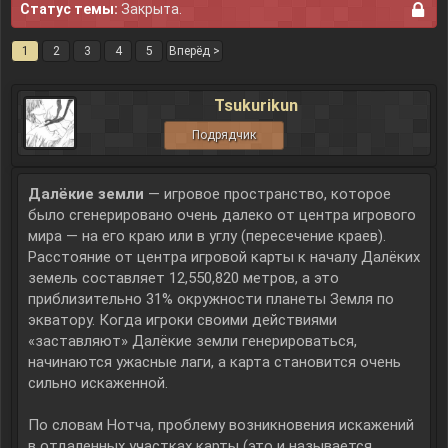
Статус темы:
Закрыта.
1
2
3
4
5
Вперёд >
Tsukurikun
Подрядчик
Далёкие земли
— игровое пространство, которое
было сгенерировано очень далеко от центра игрового
мира — на его краю или в углу (пересечение краев).
Расстояние от центра игровой карты к началу Далёких
земель составляет 12,550,820 метров, а это
приблизительно 31% окружности планеты Земля по
экватору. Когда игроки своими действиями
«заставляют» Далёкие земли генерироваться,
начинаются ужасные лаги, а карта становится очень
сильно искаженной.
По словам Нотча, проблему возникновения искажений
в отдаленных участках карты (это и называется