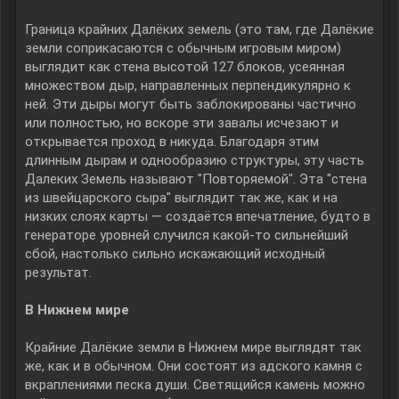
Граница крайних Далёких земель (это там, где Далёкие
земли соприкасаются с обычным игровым миром)
выглядит как стена высотой 127 блоков, усеянная
множеством дыр, направленных перпендикулярно к
ней. Эти дыры могут быть заблокированы частично
или полностью, но вскоре эти завалы исчезают и
открывается проход в никуда. Благодаря этим
длинным дырам и однообразию структуры, эту часть
Далеких Земель называют "Повторяемой". Эта "стена
из швейцарского сыра" выглядит так же, как и на
низких слоях карты — создаётся впечатление, будто в
генераторе уровней случился какой-то сильнейший
сбой, настолько сильно искажающий исходный
результат.
В Нижнем мире
Крайние Далёкие земли в Нижнем мире выглядят так
же, как и в обычном. Они состоят из адского камня с
вкраплениями песка души. Светящийся камень можно