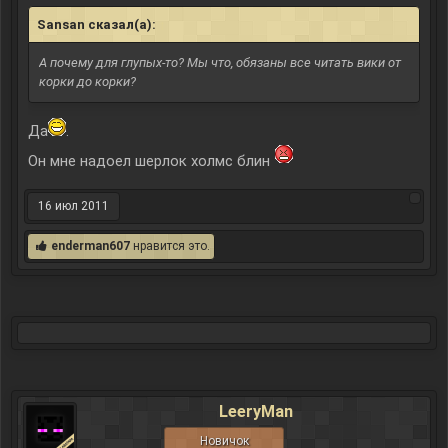
Sansan сказал(а):
↑
А почему для глупых-то? Мы что, обязаны все читать вики от
корки до корки?
Да
.
Он мне надоел шерлок холмс блин
16 июл 2011
enderman607
нравится это.
LeeryMan
Новичок