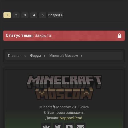
1
2
3
4
5
Вперёд >
Статус темы:
Закрыта.
Главная
Форум
Minecraft Moscow
Интересное из мира Minecraft
Minecraft-Moscow 2011-
2026
© Все права защищены
Дизайн:
Nappsel Prod.