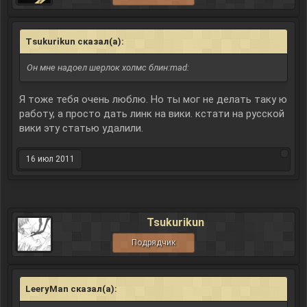
Tsukurikun сказал(а):
↑
Он мне надоел шерлок холмс блин:mad:
Я тоже тебя очень люблю. Но ты мог не делать таку ю
работу, а просто дать линк на вики. кстати на русской
вики эту статью удалили.
16 июл 2011
Tsukurikun
Подрядчик
LeeryMan сказал(а):
↑