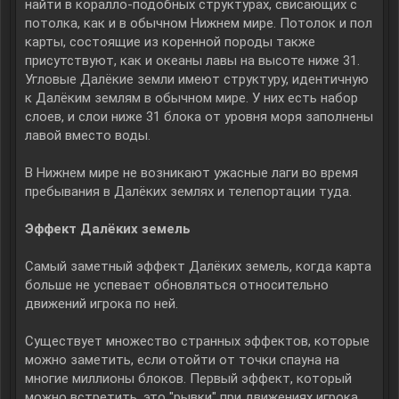
найти в коралло-подобных структурах, свисающих с
потолка, как и в обычном Нижнем мире. Потолок и пол
карты, состоящие из коренной породы также
присутствуют, как и океаны лавы на высоте ниже 31.
Угловые Далёкие земли имеют структуру, идентичную
к Далёким землям в обычном мире. У них есть набор
слоев, и слои ниже 31 блока от уровня моря заполнены
лавой вместо воды.
В Нижнем мире не возникают ужасные лаги во время
пребывания в Далёких землях и телепортации туда.
Эффект Далёких земель
Самый заметный эффект Далёких земель, когда карта
больше не успевает обновляться относительно
движений игрока по ней.
Существует множество странных эффектов, которые
можно заметить, если отойти от точки спауна на
многие миллионы блоков. Первый эффект, который
можно встретить, это "рывки" при движениях игрока.