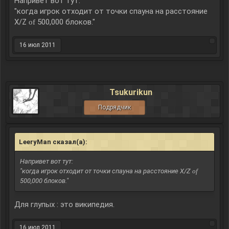
Напривет вот тут:
"когда игрок отходит от точки спауна на расстояние
X/Z
500,000 блоков."
of
16 июл 2011
Tsukurikun
Подрядчик
LeeryMan сказал(а):
↑
Напривет вот тут:
"когда игрок отходит от точки спауна на расстояние X/Z
of
500,000 блоков."
Для глупых : это википедия.
16 июл 2011